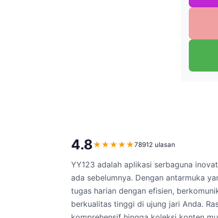
4.8
★
★
★
★
★
78912 ulasan
YY123 adalah aplikasi serbaguna inova
ada sebelumnya. Dengan antarmuka yang
tugas harian dengan efisien, berkomuni
berkualitas tinggi di ujung jari Anda. 
komprehensif hingga koleksi konten mul