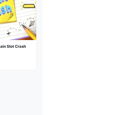
in Slot Crash