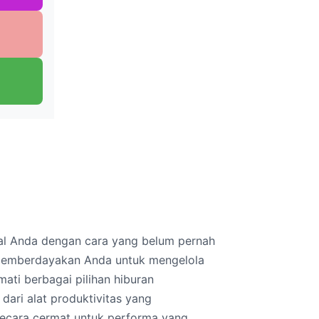
tal Anda dengan cara yang belum pernah
3 memberdayakan Anda untuk mengelola
ati berbagai pilihan hiburan
dari alat produktivitas yang
 secara cermat untuk performa yang