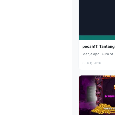
pecah11: Tantang
Menjelajahi Aura of .
06 6 月 2026