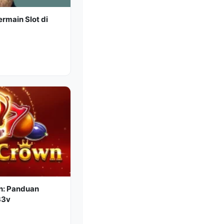
rmain Slot di
wn: Panduan
33v