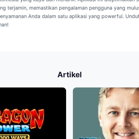
ang terjamin, memastikan pengalaman pengguna yang mulus,
n kenyamanan Anda dalam satu aplikasi yang powerful. Und
han!
Artikel