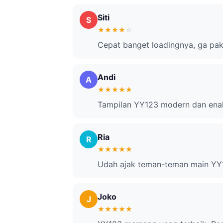
Siti
S
★
★
★
★
☆
Cepat banget loadingnya, ga pake
Andi
A
★
★
★
★
★
Tampilan YY123 modern dan enak 
Ria
R
★
★
★
★
★
Udah ajak teman-teman main YY12
Joko
J
★
★
★
★
★