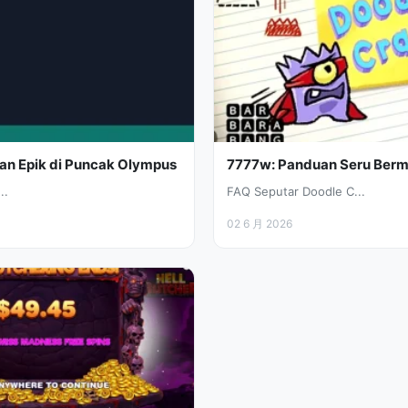
an Epik di Puncak Olympus
7777w: Panduan Seru Berma
..
FAQ Seputar Doodle C...
02 6 月 2026