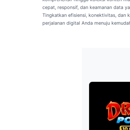
cepat, responsif, dan keamanan data y
Tingkatkan efisiensi, konektivitas, da
perjalanan digital Anda menuju kemuda