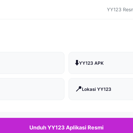
YY123 Res
⬇️
YY123 APK
📍
Lokasi YY123
Unduh YY123 Aplikasi Resmi