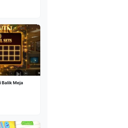
 Balik Meja