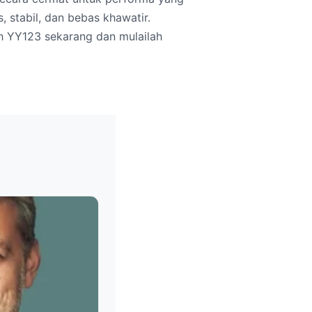
 stabil, dan bebas khawatir.
uh YY123 sekarang dan mulailah