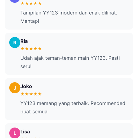
★
★
★
★
★
Tampilan YY123 modern dan enak dilihat.
Mantap!
Ria
R
★
★
★
★
★
Udah ajak teman-teman main YY123. Pasti
seru!
Joko
J
★
★
★
★
★
YY123 memang yang terbaik. Recommended
buat semua.
Lisa
L