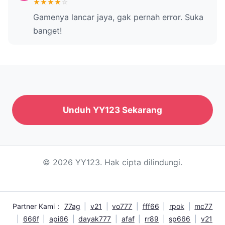
★
★
★
★
☆
Gamenya lancar jaya, gak pernah error. Suka
banget!
Unduh YY123 Sekarang
© 2026 YY123. Hak cipta dilindungi.
Partner Kami：
77ag
|
v21
|
vo777
|
fff66
|
rpok
|
mc77
|
666f
|
api66
|
dayak777
|
afaf
|
rr89
|
sp666
|
v21