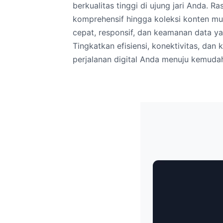
berkualitas tinggi di ujung jari Anda. 
komprehensif hingga koleksi konten mul
cepat, responsif, dan keamanan data y
Tingkatkan efisiensi, konektivitas, da
perjalanan digital Anda menuju kemuda