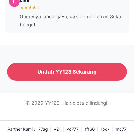
Lisa
L
★
★
★
★
☆
Gamenya lancar jaya, gak pernah error. Suka
banget!
Unduh YY123 Sekarang
© 2026 YY123. Hak cipta dilindungi.
Partner Kami：
77ag
|
v21
|
vo777
|
fff66
|
rpok
|
mc77