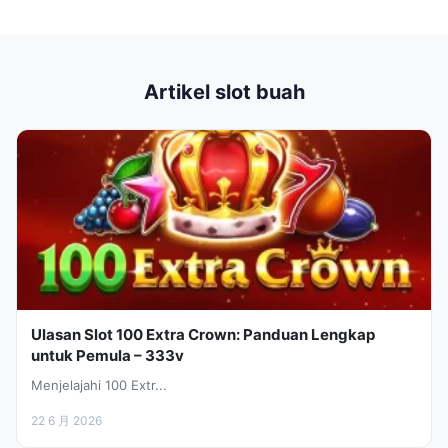
Artikel slot buah
Ulasan Slot 100 Extra Crown: Panduan Lengkap
untuk Pemula – 333v
Menjelajahi 100 Extr...
22 6 月 2026