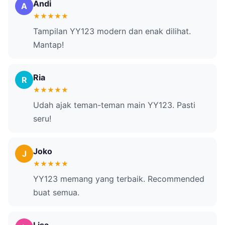
Andi
A
★
★
★
★
★
Tampilan YY123 modern dan enak dilihat.
Mantap!
Ria
R
★
★
★
★
★
Udah ajak teman-teman main YY123. Pasti
seru!
Joko
J
★
★
★
★
★
YY123 memang yang terbaik. Recommended
buat semua.