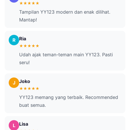
★
★
★
★
★
Tampilan YY123 modern dan enak dilihat.
Mantap!
Ria
R
★
★
★
★
★
Udah ajak teman-teman main YY123. Pasti
seru!
Joko
J
★
★
★
★
★
YY123 memang yang terbaik. Recommended
buat semua.
Lisa
L