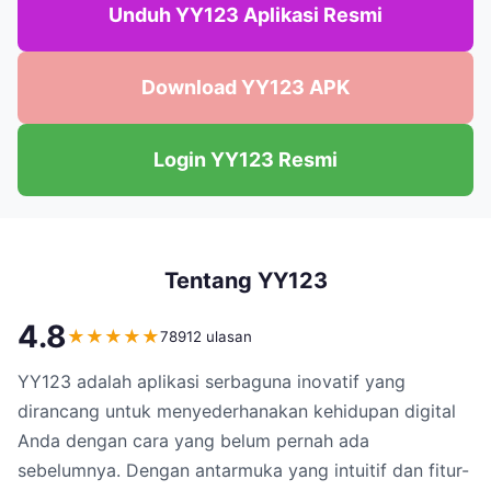
Unduh YY123 Aplikasi Resmi
Download YY123 APK
Login YY123 Resmi
Tentang YY123
4.8
★
★
★
★
★
78912 ulasan
YY123 adalah aplikasi serbaguna inovatif yang
dirancang untuk menyederhanakan kehidupan digital
Anda dengan cara yang belum pernah ada
sebelumnya. Dengan antarmuka yang intuitif dan fitur-