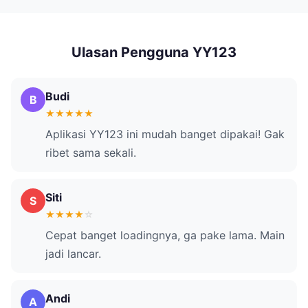
Ulasan Pengguna YY123
Budi
B
★
★
★
★
★
Aplikasi YY123 ini mudah banget dipakai! Gak
ribet sama sekali.
Siti
S
★
★
★
★
☆
Cepat banget loadingnya, ga pake lama. Main
jadi lancar.
Andi
A