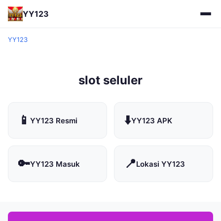
YY123
YY123
slot seluler
📱
⬇️
YY123 Resmi
YY123 APK
🔑
📍
YY123 Masuk
Lokasi YY123