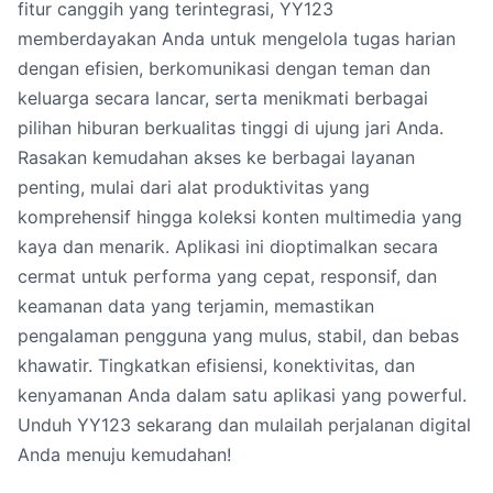
fitur canggih yang terintegrasi, YY123
memberdayakan Anda untuk mengelola tugas harian
dengan efisien, berkomunikasi dengan teman dan
keluarga secara lancar, serta menikmati berbagai
pilihan hiburan berkualitas tinggi di ujung jari Anda.
Rasakan kemudahan akses ke berbagai layanan
penting, mulai dari alat produktivitas yang
komprehensif hingga koleksi konten multimedia yang
kaya dan menarik. Aplikasi ini dioptimalkan secara
cermat untuk performa yang cepat, responsif, dan
keamanan data yang terjamin, memastikan
pengalaman pengguna yang mulus, stabil, dan bebas
khawatir. Tingkatkan efisiensi, konektivitas, dan
kenyamanan Anda dalam satu aplikasi yang powerful.
Unduh YY123 sekarang dan mulailah perjalanan digital
Anda menuju kemudahan!