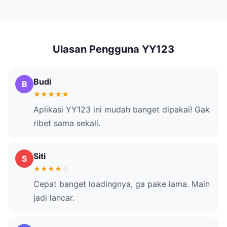
Ulasan Pengguna YY123
Budi
B
★
★
★
★
★
Aplikasi YY123 ini mudah banget dipakai! Gak
ribet sama sekali.
Siti
S
★
★
★
★
☆
Cepat banget loadingnya, ga pake lama. Main
jadi lancar.